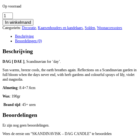
Op voorraad
SKANDINAVISK
-
In winkelmand
DAG
Categorieën:
Decoratie
,
Kaarsenhouders en kandelaars
,
Solden
,
Woonaccessoires
CANDLE
aantal
Beschrijving
Beoordelingen (0)
Beschrijving
DAG [ DAE ]
, Scandinavian for ‘day’.
Sun warms, breeze cools, the earth breathes again. Reflections on a Scandinavian garden in
full bloom when the days never end, with herb gardens and colourful sprays of lily, violet
and magnolia.
Afmeting
: 8.4×7.6cm
Wax
: 190gr
Brand tijd
: 45+ uren
Beoordelingen
Er zijn nog geen beoordelingen.
Wees de eerste om “SKANDINAVISK – DAG CANDLE” te beoordelen