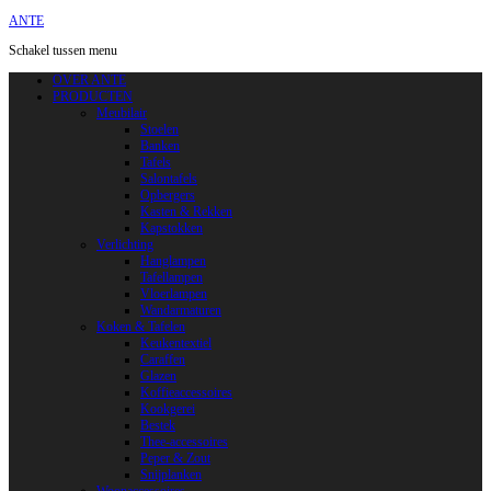
ANTE
Schakel tussen menu
OVER ANTE
PRODUCTEN
Meubilair
Stoelen
Banken
Tafels
Salontafels
Opbergers
Kasten & Rekken
Kapstokken
Verlichting
Hanglampen
Tafellampen
Vloerlampen
Wandarmaturen
Koken & Tafelen
Keukentextiel
Caraffen
Glazen
Koffieaccessoires
Kookgerei
Bestek
Thee-accessoires
Peper & Zout
Snijplanken