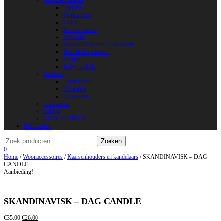
Woonaccessoires
Tapijten
Sierkussens
Plaids
Kerstdecoratie
Decoratie
Kaarsenhouders en kandelaars
Bad- & Slaapkamer
Servies
Baby- en kids
Outdoor
Tuinstoelen
Tuintafels
Loungesets
Cadeaubon
Solden
ONZE MERKEN
CONTACT
0
Home
/
Woonaccessoires
/
Kaarsenhouders en kandelaars
/ SKANDINAVISK – DAG
CANDLE
Aanbieding!
SKANDINAVISK – DAG CANDLE
€
35.00
€
26.00