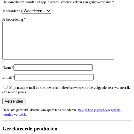
Het e-mailadres wordt niet gepubliceerd.
Vereiste velden zijn gemarkeerd met
*
Je waardering
Je beoordeling
*
Naam
*
E-mail
*
Mijn naam, e-mail en site bewaren in deze browser voor de volgende keer wanneer ik
een reactie plaats.
Deze site gebruikt Akismet om spam te verminderen.
Bekijk hoe je reactie-gegevens
worden verwerkt
.
Gerelateerde producten